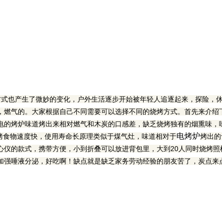
方式也产生了微妙的变化，户外生活逐步开始被年轻人追逐起来，探险，
，燃气的。大家根据自己不同需要可以选择不同的烧烤方式。首先来介绍
电的烤炉味道烤出来相对燃气和木炭的口感差，缺乏烧烤独有的烟熏味，味
电烤炉
烤食物速度快，使用寿命长原理类似于煤气灶，味道相对于
烤出的
心仪的款式，携带方便，小到折叠可以放进背包里，大到20人同时烧烤照
加强唾液分泌，好吃啊！缺点就是缺乏家务劳动经验的朋友苦了，炭点来