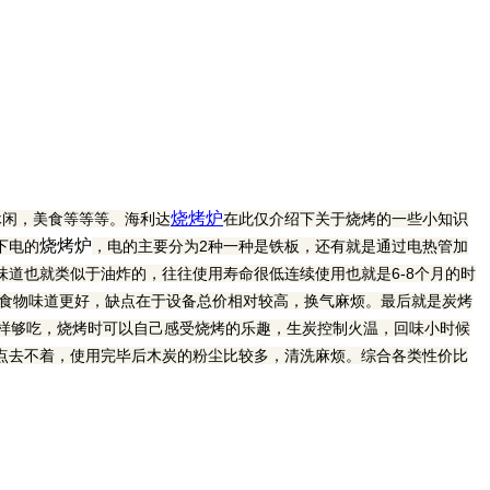
烧烤炉
休闲，美食等等等。海利达
在此仅介绍下关于烧烤的一些小知识
烧烤炉
下电的
，电的主要分为2种一种是铁板，还有就是通过电热管加
道也就类似于油炸的，往往使用寿命很低连续使用也就是6-8个月的时
食物味道更好，缺点在于设备总价相对较高，换气麻烦。最后就是炭烤
样够吃，烧烤时可以自己感受烧烤的乐趣，生炭控制火温，回味小时候
点去不着，使用完毕后木炭的粉尘比较多，清洗麻烦。综合各类性价比