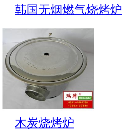
韩国无烟燃气烧烤炉
木炭烧烤炉