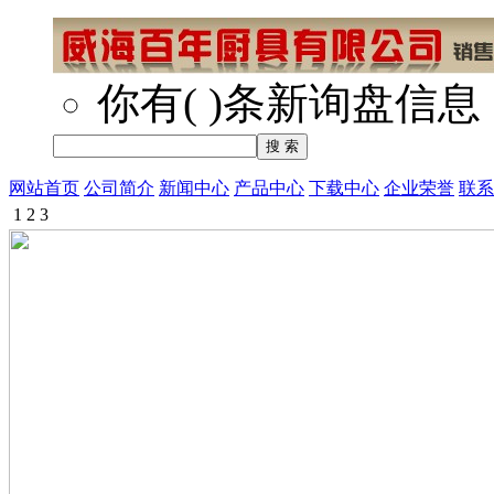
你有
(
)
条新询盘信息
网站首页
公司简介
新闻中心
产品中心
下载中心
企业荣誉
联系
1
2
3