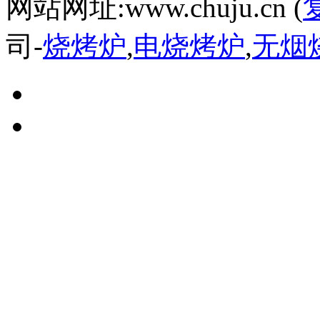
网站网址:www.chuju.cn (
司-
烧烤炉
,
电烧烤炉
,
无烟