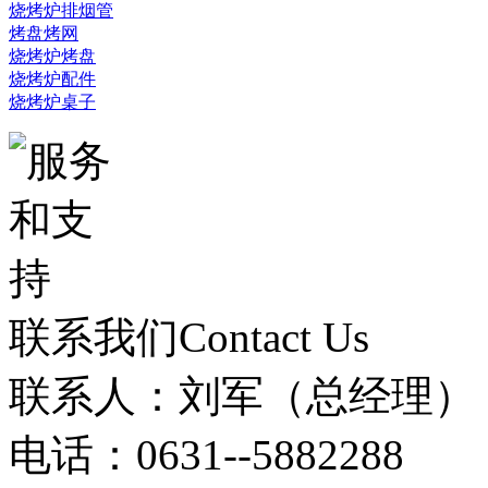
烧烤炉排烟管
烤盘烤网
烧烤炉烤盘
烧烤炉配件
烧烤炉桌子
联系我们
Contact Us
联系人：刘军（总经理）
电话：0631--5882288