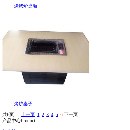
烧烤炉桌厢
烤炉桌子
共6页
上一页
1
2
3
4
5
6
下一页
产品中心
Product